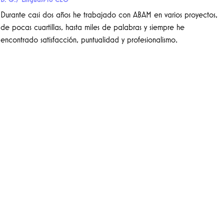
Durante casi dos años he trabajado con ABAM en varios proyectos,
de pocas cuartillas, hasta miles de palabras y siempre he
encontrado satisfacción, puntualidad y profesionalismo.
Entusiasmo y profesionalismo
10 Abr 2019
I.C.S./ Anamar Services
He tenido el gusto de trabajar con ABAM TRANSLATIONS CO SC, a
través de América Márquez, a quien deseo recomendar
ampliamente como una persona íntegra, comprometida con su
trabajo y honesta. Durante este tiempo le ha caracterizado el
entusiasmo y profesionalismo que se requiere para cada uno de los
proyectos encomendados, por lo que sus servicios han resultado muy
satisfactorios tanto para mí como para la compañía que represento.